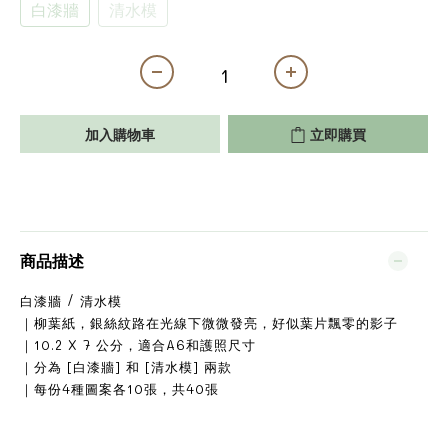
白漆牆
清水模
加入購物車
立即購買
商品描述
白漆牆 / 清水模
｜柳葉紙，銀絲紋路在光線下微微發亮，好似葉片飄零的影子
｜10.2 X 7 公分，適合A6和護照尺寸
｜分為 [白漆牆] 和 [清水模] 兩款
｜每份4種圖案各10張，共40張