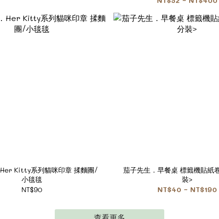
NT$52 ~ NT$400
er Kitty系列貓咪印章 揉麵團/
茄子先生．早餐桌 標籤機貼紙卷
小毯毯
裝>
NT$90
NT$40 ~ NT$190
查看更多