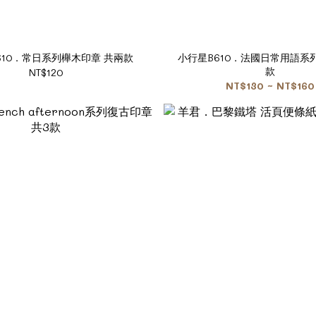
610．常日系列櫸木印章 共兩款
小行星B610．法國日常用語系
款
NT$120
NT$130 ~ NT$160