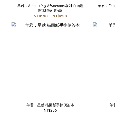
羊君．A relaxing Afternoon系列 白面壓
羊君．Fre
縮木印章 共4款
NT$180 ~ NT$220
羊君．星點 描圖紙手撕便簽本
羊
NT$280