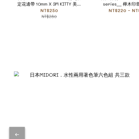
定花邊帶 10mm X 3M KITTY 美樂
series__ 櫸木
蒂 酷洛米 雙子星 狗狗好朋友
NT$250
NT$220 ~ NT
NT$280