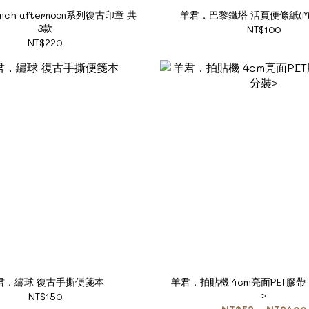
nch afternoon系列復古印章 共
羊君．巴黎鐵塔 活頁便條紙(M
3款
NT$100
NT$220
君．繡球 復古手撕便箋本
羊君．拍貼機 4cm亮面PET膠帶
>
NT$150