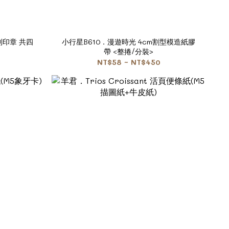
列印章 共四
小行星B610．漫遊時光 4cm割型模造紙膠
帶 <整捲/分裝>
NT$58 ~ NT$450