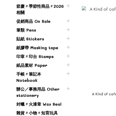
節慶〃季節性商品〃2026
相關
促銷商品 On Sale
筆類 Pens
貼紙 Stickers
紙膠帶 Masking tape
印章〃印台 Stamps
紙品素材 Paper
手帳〃筆記本
Notebook
辦公／事務用品 Other
A Kind of
stationery
封蠟〃火漆章 Wax Seal
雜貨〃小物〃知育玩具