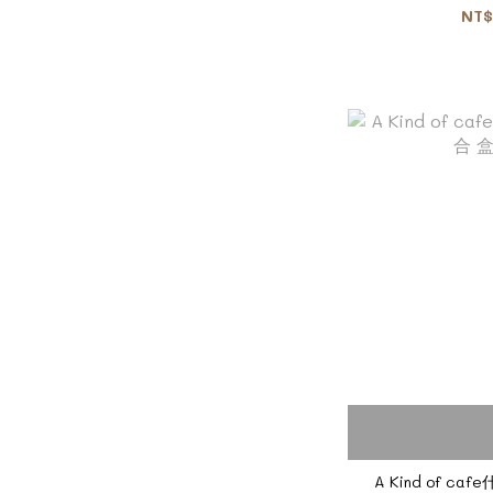
NT$
A Kind of ca