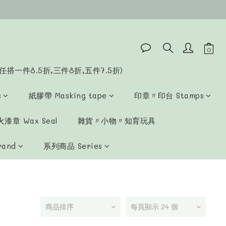
任搭一件8.5折,三件8折,五件7.5折)
s
紙膠帶 Masking tape
印章〃印台 Stamps
漆章 Wax Seal
雜貨〃小物〃知育玩具
rand
系列商品 Series
商品排序
每頁顯示 24 個