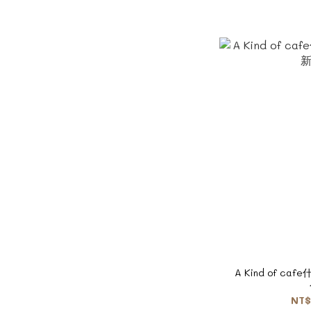
A Kind of c
NT$