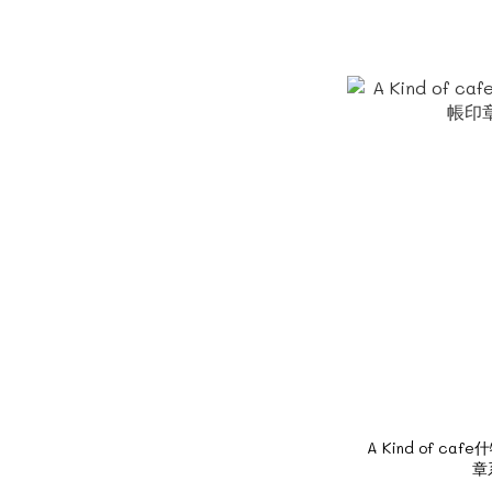
A Kind of cafe
章