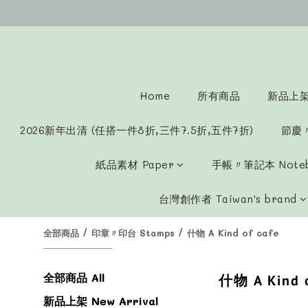
Home
所有商品
新品上架 
2026新年出清 (任搭一件8折,三件7.5折,五件7折)
節慶
紙品素材 Paper
手帳〃筆記本 Note
台灣創作者 Taiwan's brand
全部商品
/
印章〃印台 Stamps
/
什物 A Kind of cafe
全部商品 All
什物 A Kind o
新品上架 New Arrival