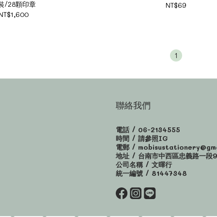
裝/28顆印章
NT$69
NT$1,600
1
聯絡我們
電話 / 06-2134555
時間 / 請參照IG
電郵 / mobisustationery@gma
地址 / 台南市中西區忠義路一段9
公司名稱 / 文暉行
統一編號 / 81447348