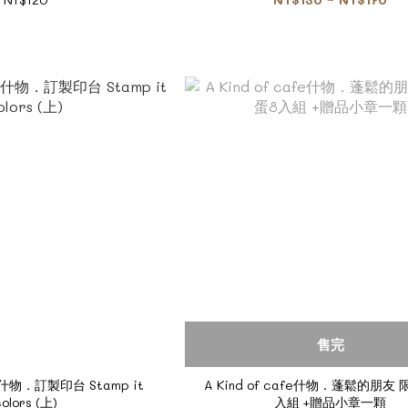
售完
afe什物．訂製印台 Stamp it
A Kind of cafe什物．蓬鬆的朋友
olors (上)
入組 +贈品小章一顆