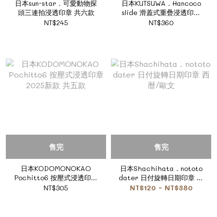
日本sun-star．可愛動物探
日本KUTSUWA．Hancoco
頭三連拍浸透印章 共六款
slide 滑蓋式重疊浸透印章
共十款
NT$245
NT$360
售完
售完
日本KODOMONOKAO
日本Shachihata．nototo
Pochitto6 按壓式浸透印章
dater 日付旋轉日期印章 西
2025新款 共五款
暦/歐文
NT$305
NT$120 ~ NT$380