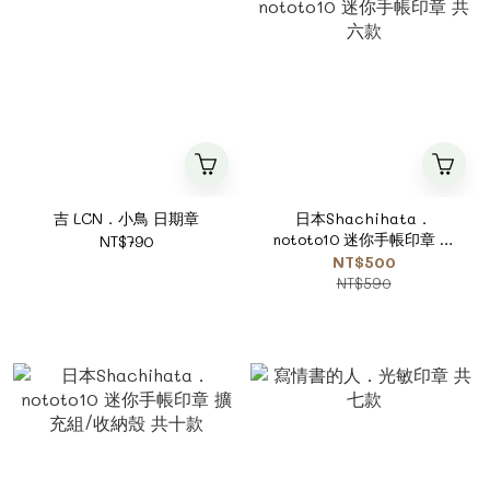
吉 LCN．小鳥 日期章
日本Shachihata．
nototo10 迷你手帳印章 共
NT$790
六款
NT$500
NT$590