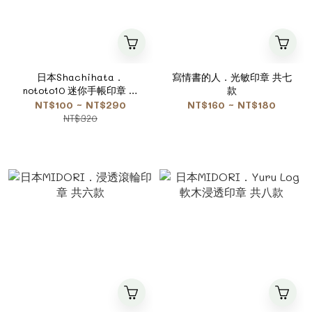
日本Shachihata．
寫情書的人．光敏印章 共七
nototo10 迷你手帳印章 擴
款
充組/收納殼 共十款
NT$100 ~ NT$290
NT$160 ~ NT$180
NT$320