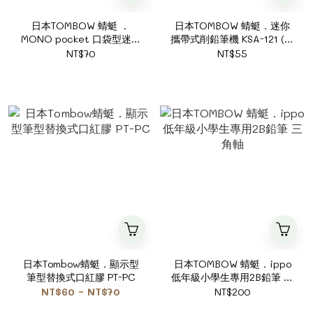
日本TOMBOW 蜻蜓 ．
日本TOMBOW 蜻蜓．迷你
MONO pocket 口袋型迷你
攜帶式削鉛筆機 KSA-121 (隨
修正帶 透明新款 共5色
機色)
NT$70
NT$55
日本Tombow蜻蜓．顯示型
日本TOMBOW 蜻蜓．ippo
筆型替換式口紅膠 PT-PC
低年級小學生專用2B鉛筆 三
角軸
NT$60 ~ NT$70
NT$200