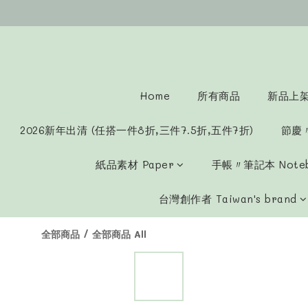
Home
所有商品
新品上架 
2026新年出清 (任搭一件8折,三件7.5折,五件7折)
節慶
紙品素材 Paper
手帳〃筆記本 Note
台灣創作者 Taiwan's brand
全部商品
/
全部商品 All