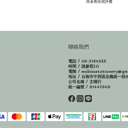
尚未有任何評價
聯絡我們
電話 / 06-2134555
時間 / 請參照IG
電郵 / mobisustationery@gma
地址 / 台南市中西區忠義路一段9
公司名稱 / 文暉行
統一編號 / 81447348