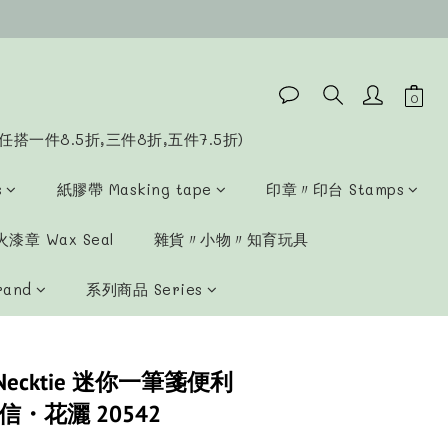
立即購買
任搭一件8.5折,三件8折,五件7.5折)
s
紙膠帶 Masking tape
印章〃印台 Stamps
漆章 Wax Seal
雜貨〃小物〃知育玩具
rand
系列商品 Series
Necktie 迷你一筆箋便利
・花灑 20542