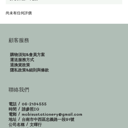
尚未有任何評價
顧客服務
購物須知&會員方案
運送服務方式
退換貨政策
隱私政策&細則與條款
聯絡我們
電話 / 06-2134555
時間 / 請參照IG
電郵 / mobisustationery@gmail.com
地址 / 台南市中西區忠義路一段91號
公司名稱 / 文暉行