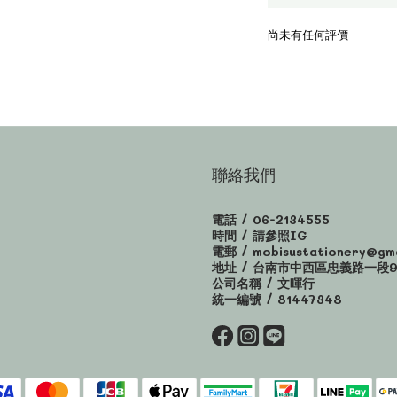
尚未有任何評價
聯絡我們
電話 / 06-2134555
時間 / 請參照IG
電郵 / mobisustationery@gma
地址 / 台南市中西區忠義路一段9
公司名稱 / 文暉行
統一編號 / 81447348