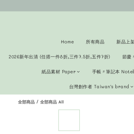
Home
所有商品
新品上架 
2026新年出清 (任搭一件8折,三件7.5折,五件7折)
節慶
紙品素材 Paper
手帳〃筆記本 Note
台灣創作者 Taiwan's brand
全部商品
/
全部商品 All