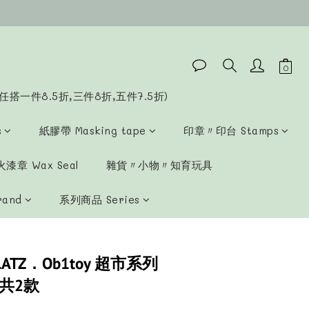
立即購買
任搭一件8.5折,三件8折,五件7.5折)
s
紙膠帶 Masking tape
印章〃印台 Stamps
漆章 Wax Seal
雜貨〃小物〃知育玩具
rand
系列商品 Series
LATZ．Ob1toy 超市系列
共2款