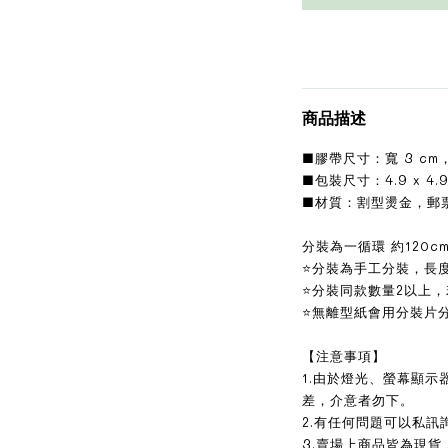
商品描述
■膠帶尺寸：寬 3 cm，長
■包裝尺寸：4.9 x 4.9 
■材質：割型燙金，郵
分裝為一循環 約120c
⭐分裝為手工分裝，長
⭐分裝同款數量2以上
⭐無離型紙會用分裝片
【注意事項】
1.由於燈光、螢幕顯
差，介意者勿下。
2.有任何問題可以私訊
3.賣場上商品皆為現貨