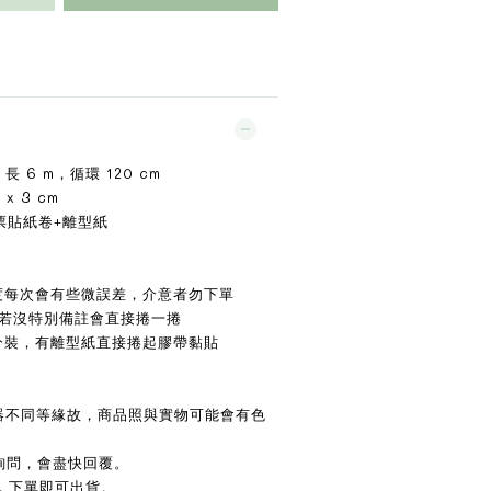
 6 m，循環 120 cm
x 3 cm
票貼紙卷+離型紙
m
度每次會有些微誤差，介意者勿下單
，若沒特別備註會直接捲一捲
分裝，有離型紙直接捲起膠帶黏貼
示器不同等緣故，商品照與實物可能會有色
詢問，會盡快回覆。
，下單即可出貨。