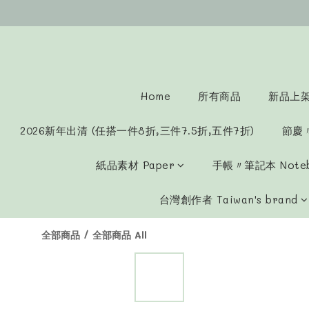
Home
所有商品
新品上架 
2026新年出清 (任搭一件8折,三件7.5折,五件7折)
節慶
紙品素材 Paper
手帳〃筆記本 Note
台灣創作者 Taiwan's brand
全部商品
/
全部商品 All