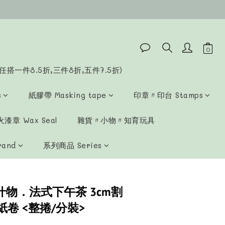
立即購買
任搭一件8.5折,三件8折,五件7.5折)
s
紙膠帶 Masking tape
印章〃印台 Stamps
漆章 Wax Seal
雜貨〃小物〃知育玩具
rand
系列商品 Series
cafe什物．法式下午茶 3cm割
卷 <整捲/分裝>