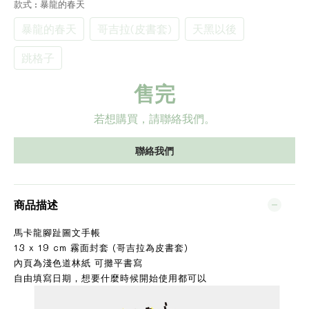
款式
: 暴龍的春天
暴龍的春天
哥吉拉(皮書套)
天黑以後
跳格子
售完
若想購買，請聯絡我們。
聯絡我們
商品描述
馬卡龍腳趾圖文手帳
13 x 19 cm 霧面封套 (哥吉拉為皮書套)
內頁為淺色道林紙 可攤平書寫
自由填寫日期，想要什麼時候開始使用都可以