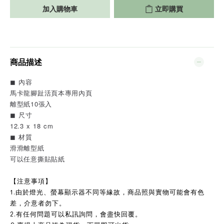
加入購物車
立即購買
商品描述
◼︎ 內容
馬卡龍腳趾活頁本專用內頁
離型紙10張入
◼︎ 尺寸
12.3 x 18 cm
◼︎ 材質
滑滑離型紙
可以任意撕貼貼紙
【注意事項】
1.由於燈光、螢幕顯示器不同等緣故，商品照與實物可能會有色
差，介意者勿下。
2.有任何問題可以私訊詢問，會盡快回覆。