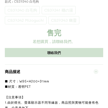
款式
: CS37340 白毛狗
CS37340 白毛狗
CS37341 穗の湯
CS37342 Mizoguchi
CS37343 幽靈
售完
若想購買，請聯絡我們。
聯絡我們
商品描述
■ 尺寸：W95×H200×D1mm
■材質：透明PET
【注意事項】
1.由於燈光、螢幕顯示器不同等緣故，商品照與實物可能會有色
差，介意者勿下。