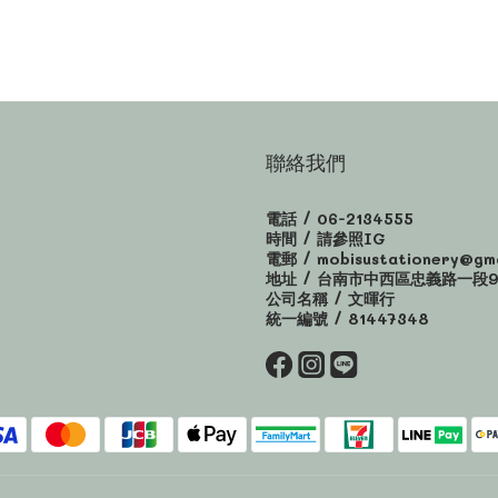
聯絡我們
電話 / 06-2134555
時間 / 請參照IG
電郵 / mobisustationery@gma
地址 / 台南市中西區忠義路一段9
公司名稱 / 文暉行
統一編號 / 81447348