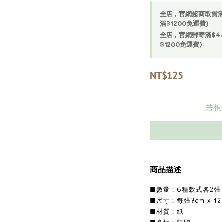
全店，官網超商取貨滿$4
滿$1200免運費)
全店，官網郵寄滿$450
$1200免運費)
NT$125
若想
商品描述
■數量：6種款式各2張
■尺寸：每張7cm x 12c
■材質：紙
■產地：韓國