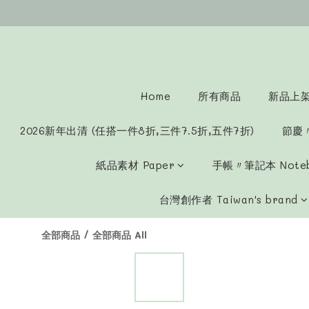
Home
所有商品
新品上架 
2026新年出清 (任搭一件8折,三件7.5折,五件7折)
節慶
紙品素材 Paper
手帳〃筆記本 Note
台灣創作者 Taiwan's brand
全部商品
/
全部商品 All