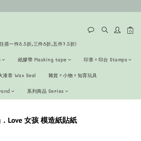
任搭一件8.5折,三件8折,五件7.5折)
s
紙膠帶 Masking tape
印章〃印台 Stamps
漆章 Wax Seal
雜貨〃小物〃知育玩具
rand
系列商品 Series
ng．Love 女孩 模造紙貼紙