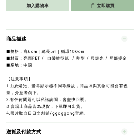
加入購物車
立即購買
商品描述
■規格：寬6cm｜總長5m｜循環100cm
■材質：亮面PET / 自帶離型紙 / 割型 / 貝殼光 / 局部燙金
■產地：中國
【注意事項】
1.由於燈光、螢幕顯示器不同等緣故，商品照與實物可能會有色
差，介意者勿下。
2.有任何問題可以私訊詢問，會盡快回覆。
3.賣場上商品皆為現貨，下單即可出貨。
4.照片取自日日文創鋪/ggaggong官網。
送貨及付款方式