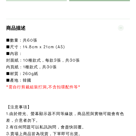
商品描述
■數量：共60張
■尺寸：14.8cm x 21cm (A5)
■內容：
封面紙：10種款式，每款3張，共30張
內頁紙：1種款式，共30張
■材質：260g紙
■產地：韓國
*需自行剪裁組裝打洞,不含扣環配件等*
【注意事項】
1.由於燈光、螢幕顯示器不同等緣故，商品照與實物可能會有色
差，介意者勿下。
2.有任何問題可以私訊詢問，會盡快回覆。
3.賣場上商品皆為現貨，下單即可出貨。