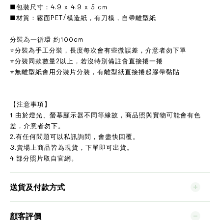
■包裝尺寸：4.9 x 4.9 x 5 cm
■材質：霧面PET/模造紙，有刀模，自帶離型紙
分裝為一循環 約100cm
⭐分裝為手工分裝，長度每次會有些微誤差，介意者勿下單
⭐分裝同款數量2以上，若沒特別備註會直接捲一捲
⭐無離型紙會用分裝片分裝，有離型紙直接捲起膠帶黏貼
【注意事項】
1.由於燈光、螢幕顯示器不同等緣故，商品照與實物可能會有色
差，介意者勿下。
2.有任何問題可以私訊詢問，會盡快回覆。
3.賣場上商品皆為現貨，下單即可出貨。
4.部分照片取自官網。
送貨及付款方式
顧客評價