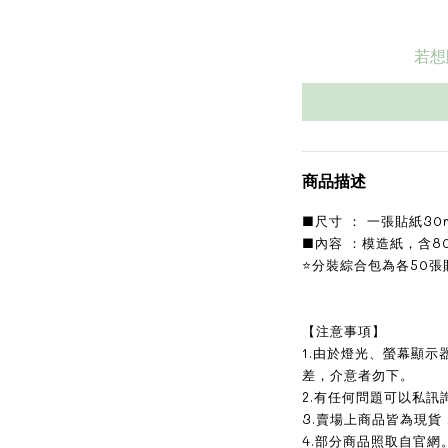
若想
商品描述
■尺寸 ： 一張貼紙30m
■內容 ：模造紙，含8
⭐️分裝綜合包為各50張
【注意事項】
1.由於燈光、螢幕顯
差，介意者勿下。
2.有任何問題可以私訊
3.賣場上商品皆為現貨
4.部分商品照取自官網