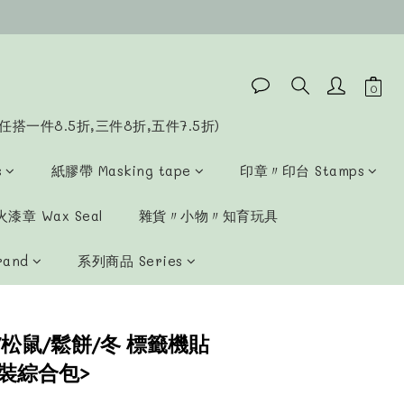
任搭一件8.5折,三件8折,五件7.5折)
s
紙膠帶 Masking tape
印章〃印台 Stamps
漆章 Wax Seal
雜貨〃小物〃知育玩具
rand
系列商品 Series
松鼠/鬆餅/冬 標籤機貼
分裝綜合包>