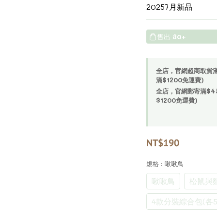
20257月新品
售出
30+
全店，官網超商取貨滿$4
滿$1200免運費)
全店，官網郵寄滿$450
$1200免運費)
NT$190
規格
: 啾啾鳥
啾啾鳥
松鼠與
4款分裝綜合包(各5