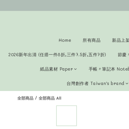
Home
所有商品
新品上架 
2026新年出清 (任搭一件8折,三件7.5折,五件7折)
節慶
紙品素材 Paper
手帳〃筆記本 Note
台灣創作者 Taiwan's brand
全部商品
/
全部商品 All