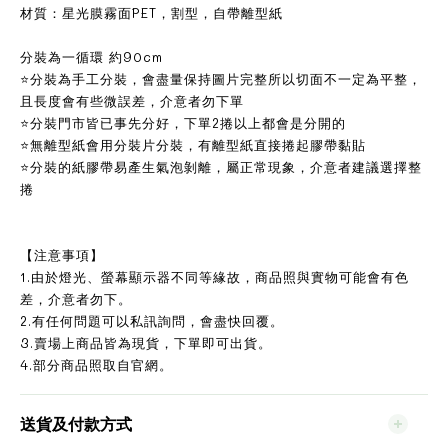
材質：星光膜霧面PET，割型，自帶離型紙
分裝為一循環 約90cm
⭐分裝為手工分裝，會盡量保持圖片完整所以切面不一定為平整，
且長度會有些微誤差，介意者勿下單
⭐分裝門市皆已事先分好，下單2捲以上都會是分開的
⭐無離型紙會用分裝片分裝，有離型紙直接捲起膠帶黏貼
⭐分裝的紙膠帶易產生氣泡剝離，屬正常現象，介意者建議選擇整
捲
【注意事項】
1.由於燈光、螢幕顯示器不同等緣故，商品照與實物可能會有色
差，介意者勿下。
2.有任何問題可以私訊詢問，會盡快回覆。
3.賣場上商品皆為現貨，下單即可出貨。
4.部分商品照取自官網。
送貨及付款方式