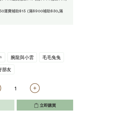
運費補助$15 (滿$900補助$30,滿
牛
腕龍與小雲
毛毛兔兔
好朋友
立即購買