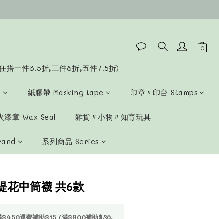
立即購買
任搭一件8.5折,三件8折,五件7.5折)
s
紙膠帶 Masking tape
印章〃印台 Stamps
漆章 Wax Seal
雜貨〃小物〃知育玩具
rand
系列商品 Series
提花中筒襪 共6款
50運費補助$15 (滿$900補助$30,