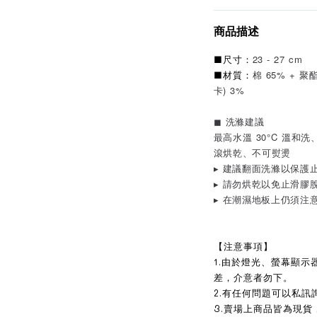
商品描述
23 - 27 cm
■尺寸：
棉 65% + 聚
■材質：
卡) 3%
◼︎ 洗滌建議
最高水溫 30°C 溫
滾烘乾、不可熨燙
▸ 建議翻面洗滌以保護
▸ 請勿烘乾以免止滑膠
▸ 在潮濕地板上仍須注
【注意事項】
1.由於燈光、螢幕顯
差，介意者勿下。
2.有任何問題可以私訊
3.賣場上商品皆為現貨