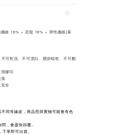
酯纖維 16% + 尼龍 16% + 彈性纖維(萊
和洗、不可乾洗、不可漂白、懸掛晾乾、不可翻
止滑膠印
脫落
意安全
示器不同等緣故，商品照與實物可能會有色
詢問，會盡快回覆。
，下單即可出貨。