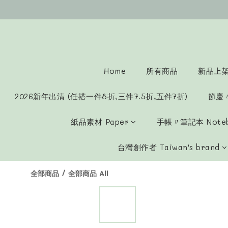
Home
所有商品
新品上架 
2026新年出清 (任搭一件8折,三件7.5折,五件7折)
節慶
紙品素材 Paper
手帳〃筆記本 Note
台灣創作者 Taiwan's brand
全部商品
/
全部商品 All