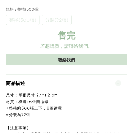
規格
: 整捲(500張)
整捲(500張)
分裝(72張)
售完
若想購買，請聯絡我們。
聯絡我們
商品描述
尺寸：單張尺寸 2.1*1.2 cm
材質：模造+6張圖循環
⭐整捲約500張上下，6圖循環
⭐分裝為72張
【注意事項】