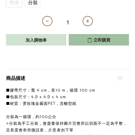
整捲
分裝
加入購物車
立即購買
商品描述
■膠帶尺寸：寬 4 cm，長10 m，循環 100 cm
■包裝尺寸：4.9 x 4.9 x 4 cm
■材質：燙玫瑰金霧面PET，含離型紙
分裝為一循環，約100公分
⭐分裝為手工分裝，會盡量保持圖片完整所以切面不一定為平整，
且長度會有些微誤差，介意者勿下單