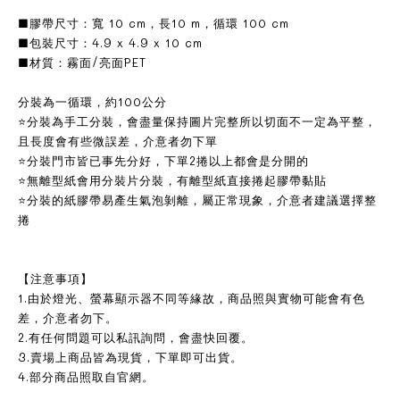
■膠帶尺寸：寬 10 cm，長10 m，循環 100 cm
■包裝尺寸：4.9 x 4.9 x 10 cm
■材質：霧面/亮面PET
分裝為一循環，約100公分
⭐分裝為手工分裝，會盡量保持圖片完整所以切面不一定為平整，
且長度會有些微誤差，介意者勿下單
⭐分裝門市皆已事先分好，下單2捲以上都會是分開的
⭐無離型紙會用分裝片分裝，有離型紙直接捲起膠帶黏貼
⭐分裝的紙膠帶易產生氣泡剝離，屬正常現象，介意者建議選擇整
捲
【注意事項】
1.由於燈光、螢幕顯示器不同等緣故，商品照與實物可能會有色
差，介意者勿下。
2.有任何問題可以私訊詢問，會盡快回覆。
3.賣場上商品皆為現貨，下單即可出貨。
4.部分商品照取自官網。