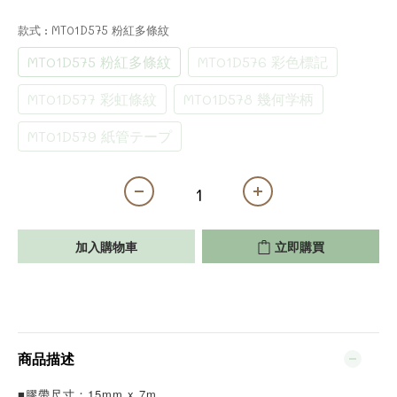
款式
: MT01D575 粉紅多條紋
MT01D575 粉紅多條紋
MT01D576 彩色標記
MT01D577 彩虹條紋
MT01D578 幾何学柄
MT01D579 紙管テープ
加入購物車
立即購買
商品描述
■膠帶尺寸：15mm x 7m