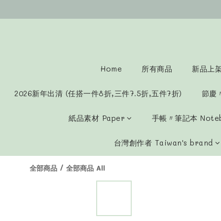
Home
所有商品
新品上架 
2026新年出清 (任搭一件8折,三件7.5折,五件7折)
節慶
紙品素材 Paper
手帳〃筆記本 Note
台灣創作者 Taiwan's brand
全部商品
/
全部商品 All