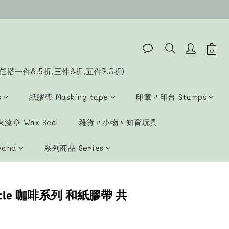
立即購買
任搭一件8.5折,三件8折,五件7.5折)
s
紙膠帶 Masking tape
印章〃印台 Stamps
漆章 Wax Seal
雜貨〃小物〃知育玩具
rand
系列商品 Series
ycle 咖啡系列 和紙膠帶 共