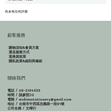
尚未有任何評價
顧客服務
購物須知&會員方案
運送服務方式
退換貨政策
隱私政策&細則與條款
聯絡我們
電話 / 06-2134555
時間 / 請參照IG
電郵 / mobisustationery@gmail.com
地址 / 台南市中西區忠義路一段91號
公司名稱 / 文暉行