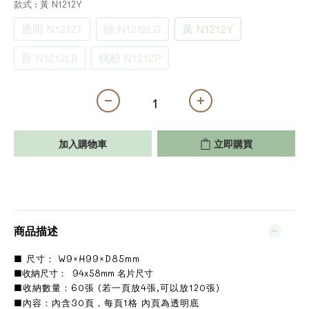
款式
: 黃 N1212Y
透明 N1212T
綠 N1212LG
黃 N1212Y
藍 N1212LB
桃粉 N1212P
加入購物車
立即購買
商品描述
■ 尺寸：
W9×H99×D85mm
■收納尺寸： 94x58mm 名片尺寸
■收納數量：60張 (若一頁放4張,可以放120張)
■內容：內含30頁，每頁1格 內頁為透明底