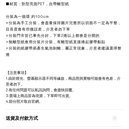
■材質：割型亮面PET，自帶離型紙
分裝為一循環 約100cm
⭐分裝為手工分裝，會盡量保持圖片完整所以切面不一定為平整，
且長度會有些微誤差，介意者勿下單
⭐分裝門市皆已事先分好，下單2捲以上都會是分開的
⭐無離型紙會用分裝片分裝，有離型紙直接捲起膠帶黏貼
⭐分裝的紙膠帶易產生氣泡剝離，屬正常現象，介意者建議選擇整
捲
【注意事項】
1.由於燈光、螢幕顯示器不同等緣故，商品照與實物可能會有色差，介
意者勿下。
2.有任何問題可以私訊詢問，會盡快回覆。
3.賣場上商品皆為現貨，下單即可出貨。
4.部分照片取自官網。
送貨及付款方式