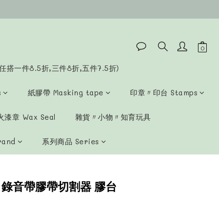
任搭一件8.5折,三件8折,五件7.5折)
s
紙膠帶 Masking tape
印章〃印台 Stamps
漆章 Wax Seal
雜貨〃小物〃知育玩具
rand
系列商品 Series
ar．錄音帶膠帶切割器 膠台