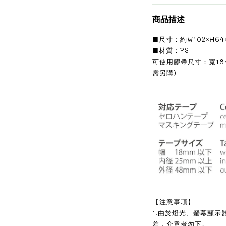
商品描述
■尺寸：約W102×H64
■材質：PS
可使用膠帶尺寸：寬18
需另購)
【注意事項】
1.由於燈光、螢幕顯
差，介意者勿下。