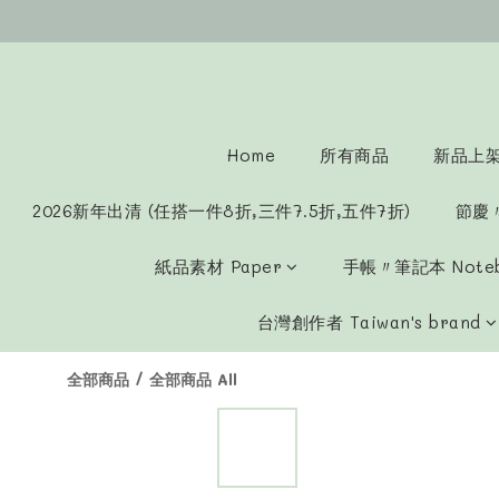
Home
所有商品
新品上架 
2026新年出清 (任搭一件8折,三件7.5折,五件7折)
節慶
紙品素材 Paper
手帳〃筆記本 Note
台灣創作者 Taiwan's brand
全部商品
/
全部商品 All