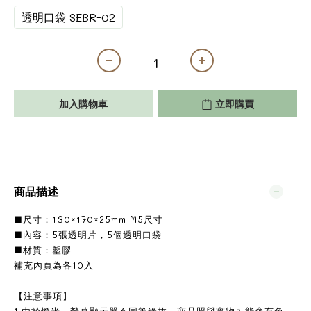
透明口袋 SEBR-02
加入購物車
立即購買
商品描述
■尺寸：130×170×25mm M5尺寸
■內容：5張透明片，5個透明口袋
■材質：塑膠
補充內頁為各10入
【注意事項】
1.由於燈光、螢幕顯示器不同等緣故，商品照與實物可能會有色