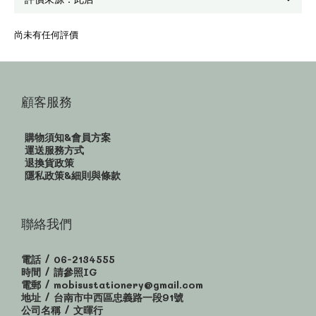
尚未有任何評價
顧客服務
購物須知&會員方案
運送服務方式
退換貨政策
隱私政策&細則與條款
聯絡我們
電話 / 06-2134555
時間 / 請參照IG
電郵 / mobisustationery@gmail.com
地址 / 台南市中西區忠義路一段91號
公司名稱 / 文暉行