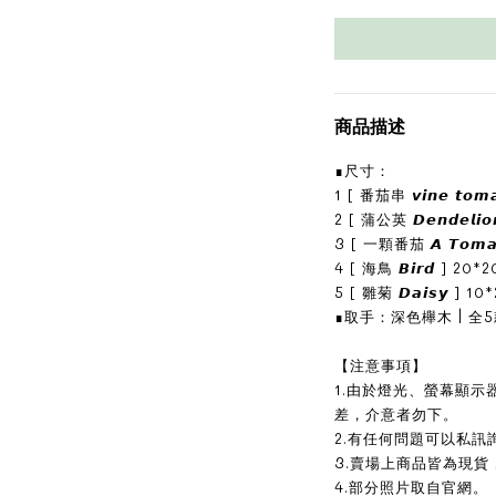
商品描述
∎尺寸：
1 [ 番茄串 𝙫𝙞𝙣𝙚 𝙩𝙤𝙢
2 [ 蒲公英 𝘿𝙚𝙣𝙙𝙚𝙡𝙞
3 [ 一顆番茄 𝘼 𝙏𝙤𝙢𝙖
4 [ 海鳥 𝘽𝙞𝙧𝙙 ] 20*
5 [ 雛菊 𝘿𝙖𝙞𝙨𝙮 ] 1
∎取手：深色櫸木 | 全5
【注意事項】
1.由於燈光、螢幕顯
差，介意者勿下。
2.有任何問題可以私訊
3.賣場上商品皆為現貨
4.部分照片取自官網。