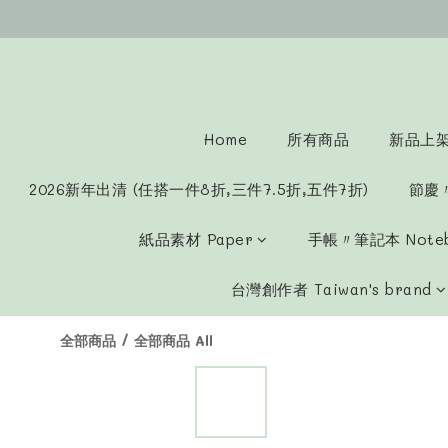
Home
所有商品
新品上架 
2026新年出清 (任搭一件8折,三件7.5折,五件7折)
節慶
紙品素材 Paper
手帳〃筆記本 Note
台灣創作者 Taiwan's brand
全部商品
/
全部商品 All