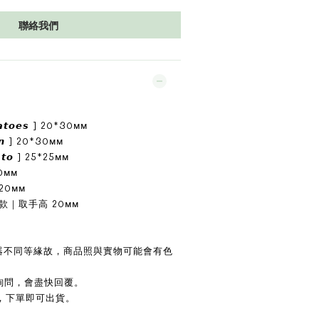
聯絡我們
𝙖𝙩𝙤𝙚𝙨 ] 20*30ᴍᴍ
𝙤𝙣 ] 20*30ᴍᴍ
𝙩𝙤 ] 25*25ᴍᴍ
20ᴍᴍ
0*20ᴍᴍ
款｜取手高 20ᴍᴍ
示器不同等緣故，商品照與實物可能會有色
詢問，會盡快回覆。
，下單即可出貨。