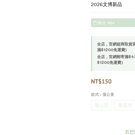
2026文博新品
售出
10+
全店，官網超商取貨滿$4
滿$1200免運費)
全店，官網郵寄滿$450
$1200免運費)
NT$150
款式
: 蒲公英
蒲公英
番茄串
若想