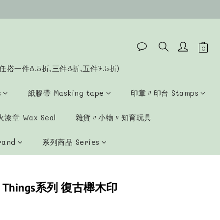
任搭一件8.5折,三件8折,五件7.5折)
s
紙膠帶 Masking tape
印章〃印台 Stamps
漆章 Wax Seal
雜貨〃小物〃知育玩具
rand
系列商品 Series
ul Things系列 復古櫸木印