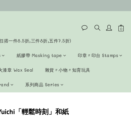
任搭一件8.5折,三件8折,五件7.5折)
s
紙膠帶 Masking tape
印章〃印台 Stamps
漆章 Wax Seal
雜貨〃小物〃知育玩具
rand
系列商品 Series
uichi「輕鬆時刻」和紙