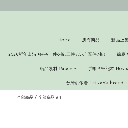
Home
所有商品
新品上架 
2026新年出清 (任搭一件8折,三件7.5折,五件7折)
節慶
紙品素材 Paper
手帳〃筆記本 Note
台灣創作者 Taiwan's brand
全部商品
/
全部商品 All