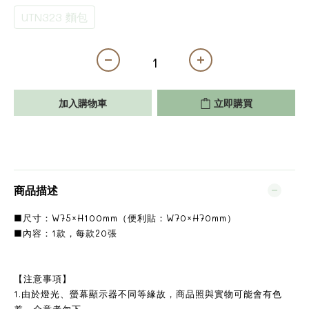
UTN323 麵包
加入購物車
立即購買
商品描述
■尺寸：W75×H100mm（便利貼：W70×H70mm）
■內容：1款，每款20張
【注意事項】
1.由於燈光、螢幕顯示器不同等緣故，商品照與實物可能會有色
差，介意者勿下。