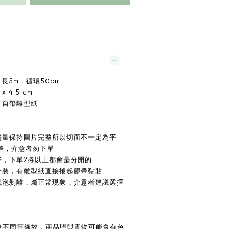
，長5m，循環50cm
x 4.5 cm
，自帶離型紙
盡量保持圖片完整所以切面不一定為平
差，介意者勿下單
好，下單2捲以上都會是分開的
分裝，有離型紙直接捲起膠帶黏貼
氣泡剝離，屬正常現象，介意者建議選擇
示器不同等緣故，商品照與實物可能會有色