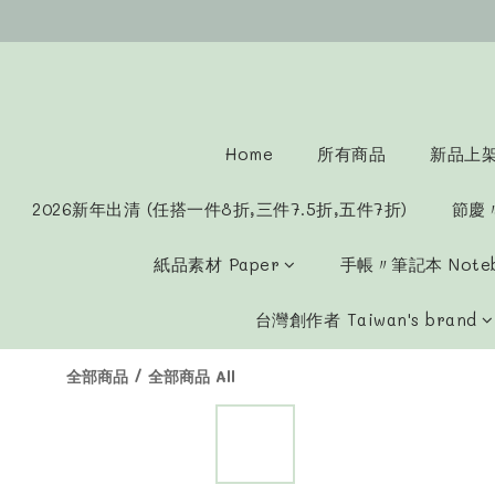
Home
所有商品
新品上架 
2026新年出清 (任搭一件8折,三件7.5折,五件7折)
節慶
紙品素材 Paper
手帳〃筆記本 Note
台灣創作者 Taiwan's brand
全部商品
/
全部商品 All