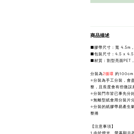
商品描述
■膠帶尺寸：寬 4.5m
■包裝尺寸：4.5 x 4.5 
■材質：割型亮面PET
分裝為
2循環
約100cm
⭐分裝為手工分裝，會
整，且長度會有些微誤
⭐分裝門市皆已事先分
⭐無離型紙會用分裝片
⭐分裝的紙膠帶易產生
整捲
【注意事項】
1.由於燈光、螢幕顯