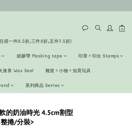
立即購買
任搭一件8.5折,三件8折,五件7.5折)
s
紙膠帶 Masking tape
印章〃印台 Stamps
漆章 Wax Seal
雜貨〃小物〃知育玩具
rand
系列商品 Series
．軟軟的奶油時光 4.5cm割型
<整捲/分裝>