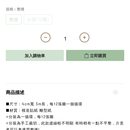
規格
: 整捲
整捲
分裝(12圖)
加入購物車
立即購買
商品描述
■尺寸：4cm寬 5m長，每12張圖一個循環
■材質：模造貼紙 離型紙
⭐分裝為一循環，每12張圖
⭐分裝為手工裁切，此款虛線較不明顯 有時稍有一點不平整，介意
者可以考慮買整捲!