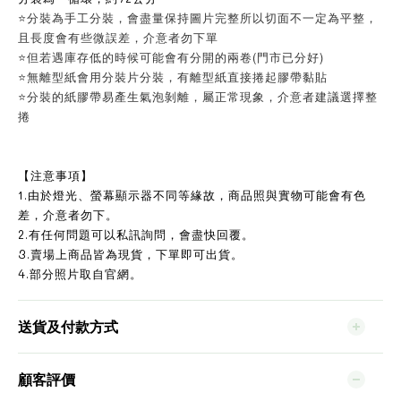
⭐分裝為手工分裝，會盡量保持圖片完整所以切面不一定為平整，
且長度會有些微誤差，介意者勿下單
⭐但若遇庫存低的時候可能會有分開的兩卷(門市已分好)
⭐無離型紙會用分裝片分裝，有離型紙直接捲起膠帶黏貼
⭐分裝的紙膠帶易產生氣泡剝離，屬正常現象，介意者建議選擇整
捲
【注意事項】
1.由於燈光、螢幕顯示器不同等緣故，商品照與實物可能會有色
差，介意者勿下。
2.有任何問題可以私訊詢問，會盡快回覆。
3.賣場上商品皆為現貨，下單即可出貨。
4.部分照片取自官網。
送貨及付款方式
顧客評價