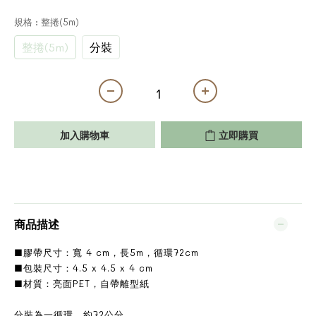
規格
: 整捲(5m)
整捲(5m)
分裝
加入購物車
立即購買
商品描述
■膠帶尺寸：寬 4 cm，長5m，循環72cm
■包裝尺寸：4.5 x 4.5 x 4 cm
■材質：亮面PET，自帶離型紙
分裝為一循環，約72公分