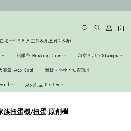
立即購買
任搭一件8.5折,三件8折,五件7.5折)
s
紙膠帶 Masking tape
印章〃印台 Stamps
漆章 Wax Seal
雜貨〃小物〃知育玩具
rand
系列商品 Series
家族扭蛋機/扭蛋 原創櫸