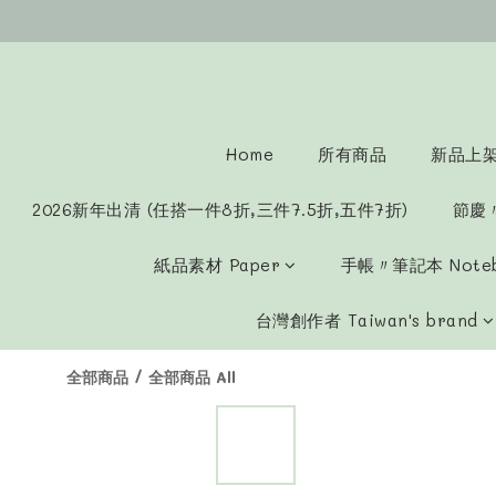
Home
所有商品
新品上架 
2026新年出清 (任搭一件8折,三件7.5折,五件7折)
節慶
紙品素材 Paper
手帳〃筆記本 Note
台灣創作者 Taiwan's brand
全部商品
/
全部商品 All