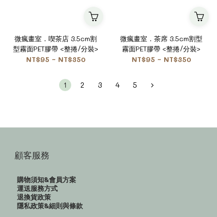
微瘋畫室．喫茶店 3.5cm割
微瘋畫室．茶席 3.5cm割型
型霧面PET膠帶 <整捲/分裝>
霧面PET膠帶 <整捲/分裝>
NT$95 ~ NT$350
NT$95 ~ NT$350
1
2
3
4
5
顧客服務
購物須知&會員方案
運送服務方式
退換貨政策
隱私政策&細則與條款