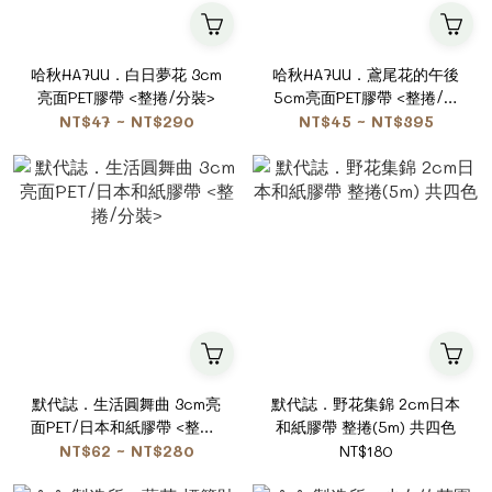
哈秋HA7UU．白日夢花 3cm
哈秋HA7UU．鳶尾花的午後
亮面PET膠帶 <整捲/分裝>
5cm亮面PET膠帶 <整捲/分
裝>
NT$47 ~ NT$290
NT$45 ~ NT$395
默代誌．生活圓舞曲 3cm亮
默代誌．野花集錦 2cm日本
面PET/日本和紙膠帶 <整捲/
和紙膠帶 整捲(5m) 共四色
分裝>
NT$62 ~ NT$280
NT$180